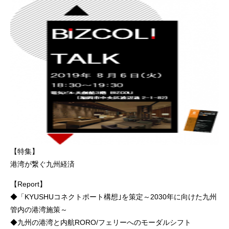
【特集】
港湾が繋ぐ九州経済
【Report】
◆「KYUSHUコネクトポート構想｣を策定～2030年に向けた九州
管内の港湾施策～
◆九州の港湾と内航RORO/フェリーへのモーダルシフト