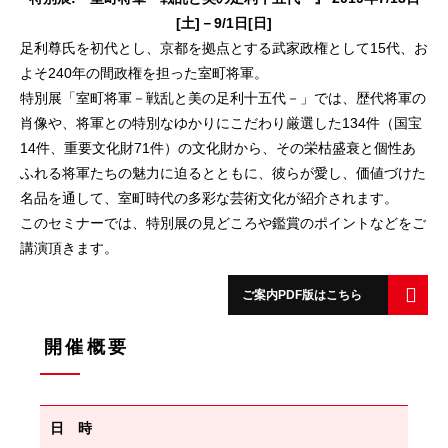
[土]－9/1日[日]
足利尊氏を初代とし、京都を拠点とする武家政権として15代、お
よそ240年の間政権を担った室町将軍。
特別展「室町将軍－戦乱と美の足利十五代－」では、歴代将軍の
肖像や、将軍との特別なゆかりにこだわり厳選した134件（国宝
14件、重要文化財71件）の文化財から、その栄枯盛衰と個性あ
ふれる将軍たちの魅力に迫るとともに、彼らが愛し、価値づけた
名品を通して、室町時代の多彩な芸術文化が紹介されます。
このセミナーでは、特別展の見どころや鑑賞のポイントなどをご
講演頂きます。
ご案内PDF版はこちら
開催概要
日 時