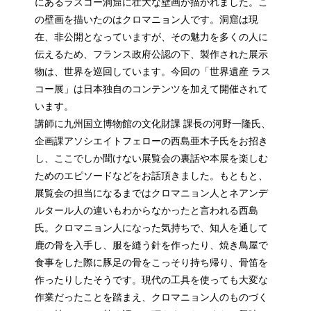
にあるラスコー洞窟に壮大な壁画が描かれました。こ
の壁画を描いたのはクロマニョン人です。洞窟は現
在、非公開となっていますが、その魅力を多くの人に
伝えるため、フランス政府公認の下、製作された展示
物は、世界を巡回しています。今回の「世界遺産 ラス
コー展」は日本独自のコンテンツを加えて開催されて
います。
講師に九州国立博物館の文化財課 課長の河野一隆氏、
企画課アソシエイトフェローの西島亜木子氏をお招き
し、ここでしか聞けない展覧会の裏話や本展を楽しむ
ためのエピソードなどをお話頂きました。もともと、
展覧会の担当になるまではクロマニョン人とネアンデ
ルタール人の違いもわからなかったと言われる西島
氏。クロマニョン人になった気持ちで、知人を通して
鹿の骨を入手し、服を縫う針を作ったり、焼き鳥屋で
食事をした際に豚足の骨をこっそり持ち帰り、骨笛を
作ったりしたそうです。現代の工具を使っても大変な
作業だったことを踏まえ、クロマニョン人のものづく