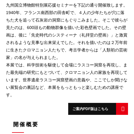
九州国立博物館特別展応援セミナーを下記の通り開催致します。
1940年、フランス南西部の田舎町で、４人の少年たちが穴に落
ちた犬を追って石灰岩の洞窟にもぐりこみました。そこで彼らが
見たのは、600頭もの動物群像を描いた彩色壁画でした。その壁
画は、後に「先史時代のシスティーナ（礼拝堂の壁画）」と激賞
されるような見事な出来栄えでした。それを描いたのは２万年前
に生きたクロマニョン人たちで、考古学者からは「人類初の芸術
家」の名が与えられました。
本展では、科学技術を駆使して会場にラスコー洞窟を再現し、ま
た最先端の研究にもとづいて、クロマニョン人の家族を再現して
います。世界遺産ラスコー洞窟壁画の意義や、ここでしか聞けな
い展覧会の裏話など、本展をもっともっと楽しむための講座で
す。
ご案内PDF版はこちら
開催概要