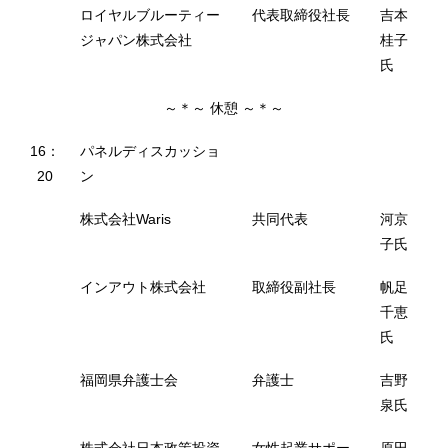
ロイヤルブルーティー
代表取締役社長
吉本
ジャパン株式会社
桂子
氏
～＊～ 休憩 ～＊～
16：
パネルディスカッショ
20
ン
株式会社Waris
共同代表
河京
子氏
インアウト株式会社
取締役副社長
帆足
千恵
氏
福岡県弁護士会
弁護士
吉野
泉氏