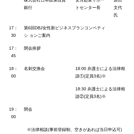
株式会社日本政策投資
女性起業サポー
原田
銀行
トセンター長
文代
氏
17：
第6回DBJ女性新ビジネスプランコンペティ
30
シ ョンご案内
17：
閉会挨拶
45
18：
名刺交換会
18:00 弁護士による法律相
00
談①(定員3名)※
18:30 弁護士による法律相
談②(定員3名)※
19：
閉会
00
※法律相談(事前登録制、空きがあれば当日申込可)