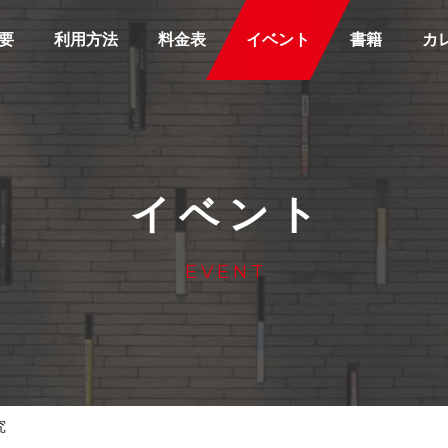
要
利用方法
料金表
イベント
書籍
カ
イベント
EVENT
究