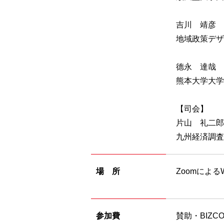
吉川 靖彦 
地域政策デザ
德永 達哉 
熊本大学大学
【司会】
片山 礼
九州経済調査協
場 所
Zoomによ
参加費
賛助・BIZC