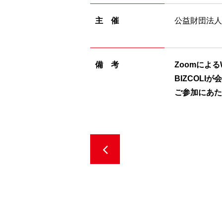
主 催
公益財団法人
備 考
Zoomによ
BIZCOL
ご参加にあた