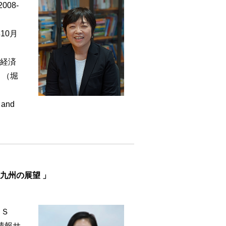
08-
10月
経済
』（堀
 and
九州の展望 」
（Ｓ
情報サ