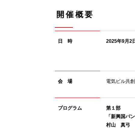
開催概要
日 時
2025年9
月2
会 場
電気ビル共創
プログラム
第１部
「新興国バン
村山 真弓