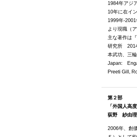
1984年アジ
10年に在イ
1999年-2
より現職（ア
主な著作は『
研究所 20
本武功、三輪博樹
Japan: Engag
Preeti Gill, 
第２部
「外国人高度
荻野 紗由
2006年、
Ｅ）として約