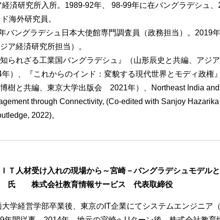
ア経済研究所入所。1989-92年、 98-99年に在バングラデシュ、20
ンド海外研究員。
001年バングラデシュ日本大使館専門調査員（政務担当）。2019年
ジア経済研究所担当）。
知られざる工業国バングラデシュ』（山形辰史と共編、アジア
14年）、『これからのインド：変貌する現代世界とモディ政権
と共編、東京大学出版会 2021年）、Northeast India and
ement through Connectivity, (Co-edited with Sanjoy Hazarika
Routledge, 2022)。
ＩＴ人材受け入れの現場から～宮崎－バングラデシュモデルと
理 氏 株式会社教育情報サービス 代表取締役
創価大学経営学部卒業後、東京のIT企業にてシステムエンジニア
9年間従事。2014年、地元の宮崎へUターン後、株式会社教育