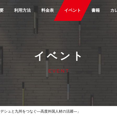
要
利用方法
料金表
イベント
書籍
カ
イベント
EVENT
グラデシュと九州をつなぐ―高度外国人材の活躍―」