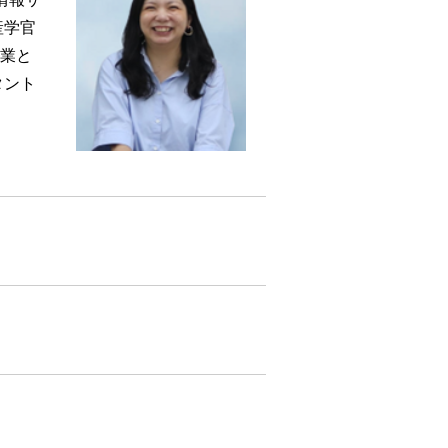
産学官
企業と
タント