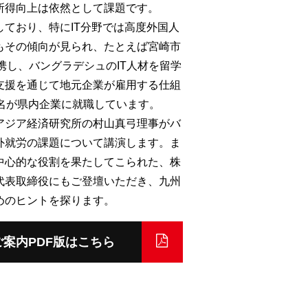
所得向上は依然として課題です。
ており、特にIT分野では高度外国人
もその傾向が見られ、たとえば宮崎市
携し、バングラデシュのIT人材を留学
支援を通じて地元企業が雇用する仕組
名が県内企業に就職しています。
アジア経済研究所の村山真弓理事がバ
外就労の課題について講演します。ま
中心的な役割を果たしてこられた、株
代表取締役にもご登壇いただき、九州
めのヒントを探ります。
ご案内PDF版はこちら