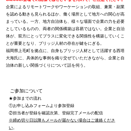
企業によるリモートワークやワーケーションの取組、兼業・副業
を認める動きも見られるほか、働く場所として地方への関心が高
まっている。一方、地方自治体も、様々な場面で企業の力を必要
としているものの、両者の関係構築は容易ではない。企業と自治
体が、双方にとってプラスに変化できる関係性を構築していくこ
とが重要となり、ブリッジ人材の存在が鍵をにぎる。
福岡県上毛町を拠点に、自身もブリッジ人材として活躍する西塔
大海氏に、具体的な事例を織り交ぜていただきながら、企業と自
治体の新しい関係づくりについて話を伺う。
ご参加について
★参加までの流れ
①お申し込みフォームより参加登録
②担当者が登録を確認次第、登録完了メールの配信
※締め切り日以降もメールが届かない場合はご連絡くださ
い
。