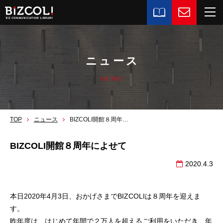
ニュース
NEWS
TOP
ニュース
BIZCOLI開館８周年によせて
BIZCOLI開館８周年によせて
2020.4.3
本日2020年4月3日、おかげさまでBIZCOLIは８周年を迎えま
す。
昨年度は、はじめて年間で２万人を超えるご利用をいただき、年