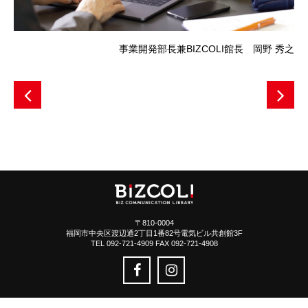
事業開発部長兼BIZCOLI館長 岡野 秀之
〒810-0004
福岡市中央区渡辺通2丁目1番82号電気ビル共創館3F
TEL 092-721-4909 FAX 092-721-4908