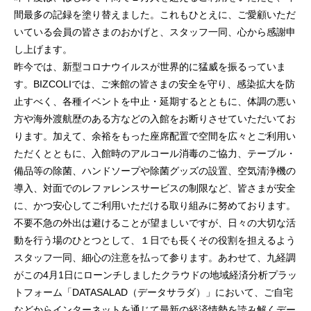
間最多の記録を塗り替えました。これもひとえに、ご愛顧いただ
いている会員の皆さまのおかげと、スタッフ一同、心から感謝申
し上げます。
昨今では、新型コロナウイルスが世界的に猛威を振るっていま
す。BIZCOLIでは、ご来館の皆さまの安全を守り、感染拡大を防
止すべく、各種イベントを中止・延期するとともに、体調の悪い
方や海外渡航歴のある方などの入館をお断りさせていただいてお
ります。加えて、余裕をもった座席配置で空間を広々とご利用い
ただくとともに、入館時のアルコール消毒のご協力、テーブル・
備品等の除菌、ハンドソープや除菌グッズの設置、空気清浄機の
導入、対面でのレファレンスサービスの制限など、皆さまが安全
に、かつ安心してご利用いただける取り組みに努めております。
不要不急の外出は避けることが望ましいですが、日々の大切な活
動を行う場のひとつとして、１日でも長くその役割を担えるよう
スタッフ一同、細心の注意を払って参ります。あわせて、九経調
がこの4月1日にローンチしましたクラウドの地域経済分析プラッ
トフォーム「DATASALAD（データサラダ）」において、ご自宅
などからインターネットを通じて最新の経済情勢を読み解くデー