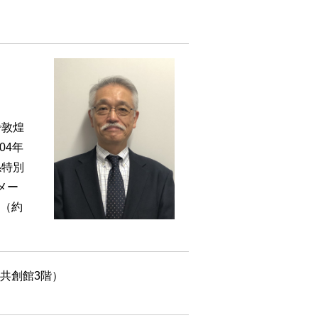
で敦煌
04年
係特別
メー
展（約
ビル共創館3階）