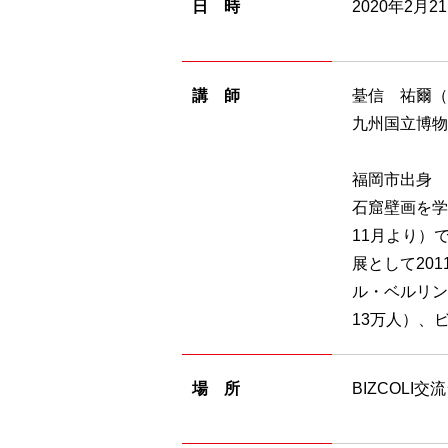
日 時
2020年2月2
講 師
䑓信 祐爾（
九州国立博物
福岡市出身 
石窟壁画を学
11月より）
展として20
ル・ベルリン
13万人）、
場 所
BIZCOLI