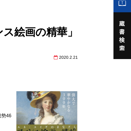
ンス絵画の精華」
2020.2.21
勢46