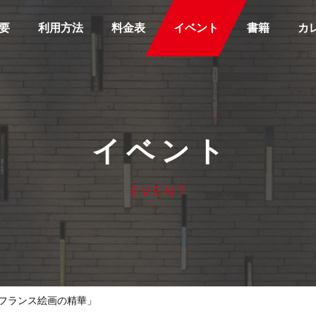
要
利用方法
料金表
イベント
書籍
カ
イベント
EVENT
フランス絵画の精華」