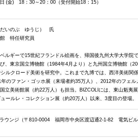
1日 (金) 18：30～20：00（受付開始18：15）
だいのぶ ゆうじ） 氏
館 特任研究員
ベルギーで15世紀フランドル絵画を、帰国後九州大学大学院
び、東京国立博物館（1984年4月より）と九州国立博物館（20
でシルクロード美術を研究中。これまで九博では、西洋美術関
11年のファン・ゴッホ展（来場者約35万人）、2012年のフェル
国立美術館展（約22万人）も担当。BIZCOLIには、東山魁夷
ビュールレ・コレクション展（約20万人）以来、3度目の登場。
交流ラウンジ（〒810-0004 福岡市中央区渡辺通2-1-82 電気