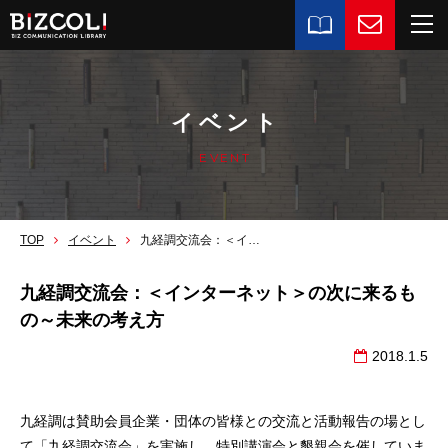
イベント
EVENT
TOP
イベント
九経調交流会：＜インターネット＞の次に来るもの～未来の考え方
九経調交流会：＜インターネット＞の次に来るも
の～未来の考え方
2018.1.5
九経調は賛助会員企業・団体の皆様との交流と活動報告の場とし
て「九経調交流会」を実施し、特別講演会と懇親会を催していま