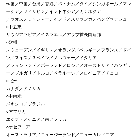
韓国／中国／台湾／香港／ベトナム／タイ／シンガポール／マレ
ーシア／フィリピン／インドネシア／カンボジア
／ラオス／ミャンマー／インド／スリランカ／バングラデシュ
○中近東
サウジアラビア／イスラエル／アラブ首長国連邦
○欧州
スウェーデン／イギリス／オランダ／ベルギー／フランス／ドイ
ツ／スイス／スペイン／ノルウェー／イタリア
／フィンランド／ポーランド／ロシア／オーストリア／ハンガリ
ー／ブルガリ／トルコ／ベラルーシ／スロベニア／チェコ
○北米
カナダ／アメリカ
○中南米
メキシコ／ブラジル
○アフリカ
エジプト／ケニア／南アフリカ
○オセアニア
オーストラリア／ニュージーランド／ニューカレドニア