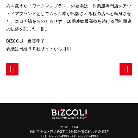
方を変えた「ワークマンプラス」の登場は、作業服専門店をアウ
トドアブランドとしてムック本が出版される程の店へと転身させ
た。コロナ禍をものともせず、10期連続最高益を続ける同社躍進
の軌跡を記した一冊。
BIZCOLI 近藤孝子
表紙は日経ＢＰ社サイトから引用
〒810-0004
福岡市中央区渡辺通2丁目1番82号電気ビル共創館3F
TEL 092-721-4909 FAX 092-721-4908