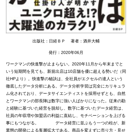
出版社：日経ＢＰ 著者：酒井大輔
発行：2020年06月
ワークマンの快進撃が止まらない。2020年11月から年末までと
いう短期間を見ても、新規出店は10店舗を優に超える勢いだ（同
社HPより）。快進撃の秘訣は、全社員がエクセルの達人という
徹底したデータ分析にある。データ分析学習は完全にカリキュラ
ム化されており、データサイエンティストを採用せずとも、自然
とワークマンの部長陣は数字に強い人ばかりになった。従来の勘
と経験に基づいた経営を脱却し、数字に基づいたデータ経営は、
社員の年収増や加盟店の利益に直結し、モチベーションを上げる
事にもつながる。 データ経営に並ぶもう一つの柱が、新
業態の開発による客層拡大である。商品を変えずに売り方・見せ