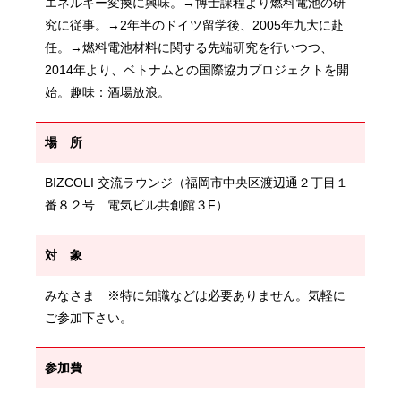
エネルギー変換に興味。→博士課程より燃料電池の研
究に従事。→2年半のドイツ留学後、2005年九大に赴
任。→燃料電池材料に関する先端研究を行いつつ、
2014年より、ベトナムとの国際協力プロジェクトを開
始。趣味：酒場放浪。
場 所
BIZCOLI 交流ラウンジ（福岡市中央区渡辺通２丁目１
番８２号 電気ビル共創館３F）
対 象
みなさま ※特に知識などは必要ありません。気軽に
ご参加下さい。
参加費