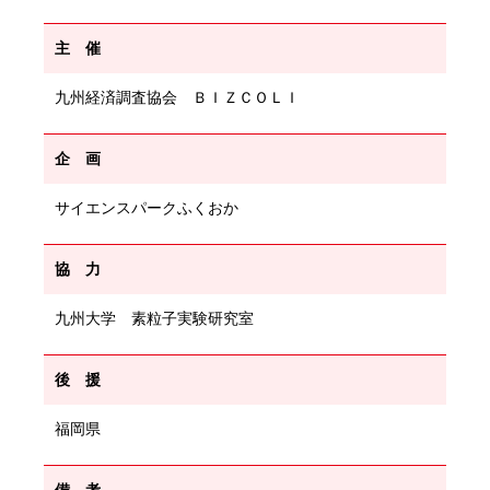
主 催
九州経済調査協会 ＢＩＺＣＯＬＩ
企 画
サイエンスパークふくおか
協 力
九州大学 素粒子実験研究室
後 援
福岡県
備 考