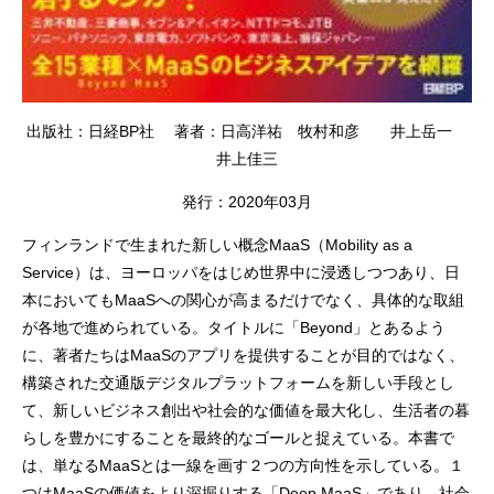
出版社：日経BP社 著者：日高洋祐 牧村和彦 井上岳一
井上佳三
発行：2020年03月
フィンランドで生まれた新しい概念MaaS（Mobility as a
Service）は、ヨーロッパをはじめ世界中に浸透しつつあり、日
本においてもMaaSへの関心が高まるだけでなく、具体的な取組
が各地で進められている。タイトルに「Beyond」とあるよう
に、著者たちはMaaSのアプリを提供することが目的ではなく、
構築された交通版デジタルプラットフォームを新しい手段とし
て、新しいビジネス創出や社会的な価値を最大化し、生活者の暮
らしを豊かにすることを最終的なゴールと捉えている。本書で
は、単なるMaaSとは一線を画す２つの方向性を示している。１
つはMaaSの価値をより深掘りする「Deep MaaS」であり、社会