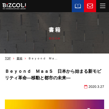
書籍
BOOK
TOP
書籍
Ｂｅｙｏｎｄ ＭａａＳ 日本から始まる新モビリティ革命―移動と都市の未来―
Ｂｅｙｏｎｄ ＭａａＳ 日本から始まる新モビ
リティ革命―移動と都市の未来―
2020.3.27