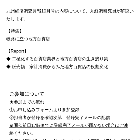
九州経済調査月報10月号の内容について、九経調研究員が解説い
たします。
【特集】
岐路に立つ地方百貨店
【Report】
◆ 二極化する百貨店業界と地方百貨店の生き残り策
◆ 販売額、家計消費からみた地方百貨店の役割変化
ご参加について
★参加までの流れ
①お申し込みフォームより参加登録
②担当者が登録を確認次第、登録完了メールの配信
※開催前日17時までに登録完了メールが届かない場合はご連
絡ください
。