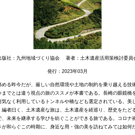
出版社：九州地域づくり協会 著者：土木遺産活用策検討委員
発行：2023年03月
痛める昨今だが、厳しい自然環境や土地の制約を乗り越える技
今までとは違う視点の旅のススメが本書である。長崎の眼鏡橋
何気なく利用しているトンネルや橋なども選定されている。美
。編者曰く、土木遺産な旅は、土木遺産を経巡り、歴史をたど
で、未来を継承する学びを紡ぐことができる旅である。コロナ
さが和らぐこの時期に、身近な用・強の美を訪ねてみては如何