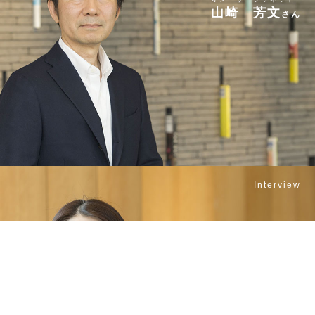
山崎 芳文
さん
Interview
ル レーブ
白梅 英子
さん